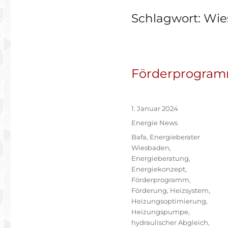
Schlagwort:
Wie
Förderprogram
Veröffentlicht
1. Januar 2024
am
Kategorien
Energie News
Schlagwörter
Bafa
,
Energieberater
Wiesbaden
,
Energieberatung
,
Energiekonzept
,
Förderprogramm
,
Förderung
,
Heizsystem
,
Heizungsoptimierung
,
Heizungspumpe
,
hydraulischer Abgleich
,