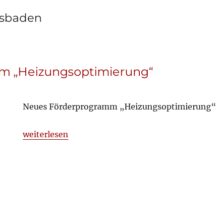
sbaden
m „Heizungsoptimierung“
Neues Förderprogramm „Heizungsoptimierung“
„Förderprogramm „Heizungsoptimierung““
weiterlesen