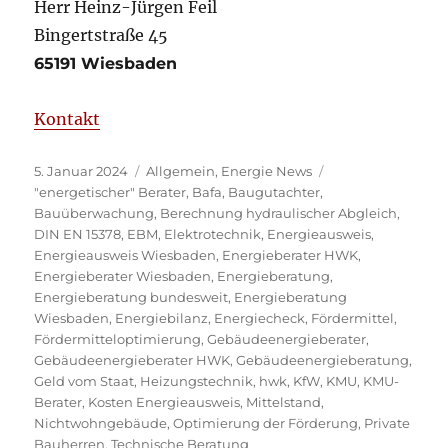
Herr Heinz-Jürgen Feil
Bingertstraße 45
65191 Wiesbaden
Kontakt
Veröffentlicht
Kategorien
5. Januar 2024
Allgemein
,
Energie News
am
Schlagwörter
"energetischer" Berater
,
Bafa
,
Baugutachter
,
Bauüberwachung
,
Berechnung hydraulischer Abgleich
,
DIN EN 15378
,
EBM
,
Elektrotechnik
,
Energieausweis
,
Energieausweis Wiesbaden
,
Energieberater HWK
,
Energieberater Wiesbaden
,
Energieberatung
,
Energieberatung bundesweit
,
Energieberatung
Wiesbaden
,
Energiebilanz
,
Energiecheck
,
Fördermittel
,
Fördermitteloptimierung
,
Gebäudeenergieberater
,
Gebäudeenergieberater HWK
,
Gebäudeenergieberatung
,
Geld vom Staat
,
Heizungstechnik
,
hwk
,
KfW
,
KMU
,
KMU-
Berater
,
Kosten Energieausweis
,
Mittelstand
,
Nichtwohngebäude
,
Optimierung der Förderung
,
Private
Bauherren
,
Technische Beratung