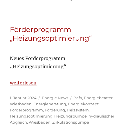
Förderprogramm
„Heizungsoptimierung“
Neues Förderprogramm
„Heizungsoptimierung“
„Förderprogramm „Heizungsoptimierung““
weiterlesen
Veröffentlicht
Kategorien
Schlagwörter
1. Januar 2024
Energie News
Bafa
,
Energieberater
am
Wiesbaden
,
Energieberatung
,
Energiekonzept
,
Förderprogramm
,
Förderung
,
Heizsystem
,
Heizungsoptimierung
,
Heizungspumpe
,
hydraulischer
Abgleich
,
Wiesbaden
,
Zirkulationspumpe