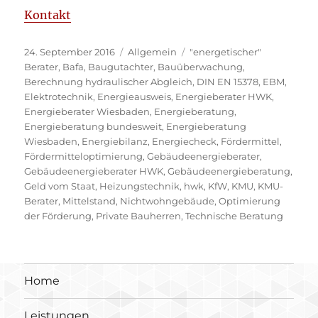
Kontakt
Veröffentlicht
Kategorien
Schlagwörter
24. September 2016
Allgemein
"energetischer"
am
Berater
,
Bafa
,
Baugutachter
,
Bauüberwachung
,
Berechnung hydraulischer Abgleich
,
DIN EN 15378
,
EBM
,
Elektrotechnik
,
Energieausweis
,
Energieberater HWK
,
Energieberater Wiesbaden
,
Energieberatung
,
Energieberatung bundesweit
,
Energieberatung
Wiesbaden
,
Energiebilanz
,
Energiecheck
,
Fördermittel
,
Fördermitteloptimierung
,
Gebäudeenergieberater
,
Gebäudeenergieberater HWK
,
Gebäudeenergieberatung
,
Geld vom Staat
,
Heizungstechnik
,
hwk
,
KfW
,
KMU
,
KMU-
Berater
,
Mittelstand
,
Nichtwohngebäude
,
Optimierung
der Förderung
,
Private Bauherren
,
Technische Beratung
Home
Leistungen