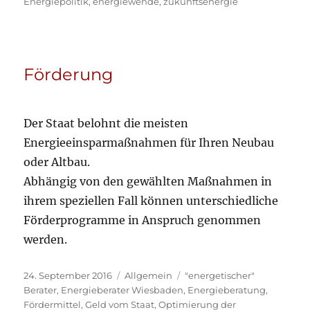
am
Energiepolitik
,
energiewende
,
zukunftsenergie
Förderung
Der Staat belohnt die meisten
Energieeinsparmaßnahmen für Ihren Neubau
oder Altbau.
Abhängig von den gewählten Maßnahmen in
ihrem speziellen Fall können unterschiedliche
Förderprogramme in Anspruch genommen
werden.
Veröffentlicht
Kategorien
Schlagwörter
24. September 2016
Allgemein
"energetischer"
am
Berater
,
Energieberater Wiesbaden
,
Energieberatung
,
Fördermittel
,
Geld vom Staat
,
Optimierung der