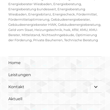
Energieberater Wiesbaden
,
Energieberatung
,
Energieberatung bundesweit
,
Energieberatung
Wiesbaden
,
Energiebilanz
,
Energiecheck
,
Fördermittel
,
Fördermitteloptimierung
,
Gebäudeenergieberater
,
Gebäudeenergieberater HWK
,
Gebäudeenergieberatung
,
Geld vom Staat
,
Heizungstechnik
,
hwk
,
KfW
,
KMU
,
KMU-
Berater
,
Mittelstand
,
Nichtwohngebäude
,
Optimierung
der Förderung
,
Private Bauherren
,
Technische Beratung
Home
Leistungen
Unterme
Kontakt
öffnen
Aktuell