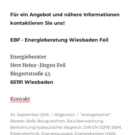
Für ein Angebot und nähere Informationen
kontaktieren Sie uns!
EBF · Energieberatung Wiesbaden Feil
Energieberater
Herr Heinz-Jürgen Feil
Bingertstraße 45
65191 Wiesbaden
Kontakt
Veröffentlicht
Kategorien
Schlagwörter
24. September 2016
Allgemein
"energetischer"
am
Berater
,
Bafa
,
Baugutachter
,
Bauüberwachung
,
Berechnung hydraulischer Abgleich
,
DIN EN 15378
,
EBM
,
Elektrotechnik
,
Energieausweis
,
Energieberater HWK
,