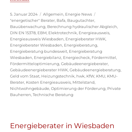
Veröffentlicht
Kategorien
5. Januar 2024
Allgemein
,
Energie News
am
Schlagwörter
"energetischer" Berater
,
Bafa
,
Baugutachter
,
Bauüberwachung
,
Berechnung hydraulischer Abgleich
,
DIN EN 15378
,
EBM
,
Elektrotechnik
,
Energieausweis
,
Energieausweis Wiesbaden
,
Energieberater HWK
,
Energieberater Wiesbaden
,
Energieberatung
,
Energieberatung bundesweit
,
Energieberatung
Wiesbaden
,
Energiebilanz
,
Energiecheck
,
Fördermittel
,
Fördermitteloptimierung
,
Gebäudeenergieberater
,
Gebäudeenergieberater HWK
,
Gebäudeenergieberatung
,
Geld vom Staat
,
Heizungstechnik
,
hwk
,
KfW
,
KMU
,
KMU-
Berater
,
Kosten Energieausweis
,
Mittelstand
,
Nichtwohngebäude
,
Optimierung der Förderung
,
Private
Bauherren
,
Technische Beratung
Energieberater in Wiesbaden