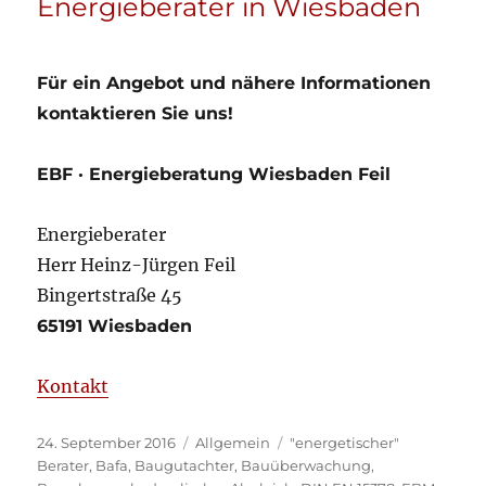
Energieberater in Wiesbaden
Für ein Angebot und nähere Informationen
kontaktieren Sie uns!
EBF · Energieberatung Wiesbaden Feil
Energieberater
Herr Heinz-Jürgen Feil
Bingertstraße 45
65191 Wiesbaden
Kontakt
Veröffentlicht
Kategorien
Schlagwörter
24. September 2016
Allgemein
"energetischer"
am
Berater
,
Bafa
,
Baugutachter
,
Bauüberwachung
,