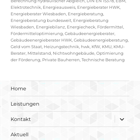
Berechnung hydraulischer Abgleich
,
DIN EN 15378
,
EBM
,
Elektrotechnik
,
Energieausweis
,
Energieberater HWK
,
Energieberater Wiesbaden
,
Energieberatung
,
Energieberatung bundesweit
,
Energieberatung
Wiesbaden
,
Energiebilanz
,
Energiecheck
,
Fördermittel
,
Fördermitteloptimierung
,
Gebäudeenergieberater
,
Gebäudeenergieberater HWK
,
Gebäudeenergieberatung
,
Geld vom Staat
,
Heizungstechnik
,
hwk
,
KfW
,
KMU
,
KMU-
Berater
,
Mittelstand
,
Nichtwohngebäude
,
Optimierung
der Förderung
,
Private Bauherren
,
Technische Beratung
Home
Leistungen
Unterme
Kontakt
öffnen
Aktuell