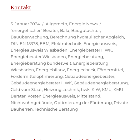
Kontakt
Veröffentlicht
Kategorien
5. Januar 2024
Allgemein
,
Energie News
am
Schlagwörter
"energetischer" Berater
,
Bafa
,
Baugutachter
,
Bauüberwachung
,
Berechnung hydraulischer Abgleich
,
DIN EN 15378
,
EBM
,
Elektrotechnik
,
Energieausweis
,
Energieausweis Wiesbaden
,
Energieberater HWK
,
Energieberater Wiesbaden
,
Energieberatung
,
Energieberatung bundesweit
,
Energieberatung
Wiesbaden
,
Energiebilanz
,
Energiecheck
,
Fördermittel
,
Fördermitteloptimierung
,
Gebäudeenergieberater
,
Gebäudeenergieberater HWK
,
Gebäudeenergieberatung
,
Geld vom Staat
,
Heizungstechnik
,
hwk
,
KfW
,
KMU
,
KMU-
Berater
,
Kosten Energieausweis
,
Mittelstand
,
Nichtwohngebäude
,
Optimierung der Förderung
,
Private
Bauherren
,
Technische Beratung